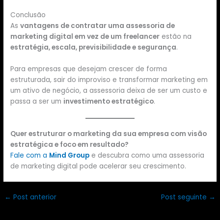
Conclusão
As
vantagens de contratar uma assessoria de
marketing digital em vez de um freelancer
estão na
estratégia, escala, previsibilidade e segurança
.
Para empresas que desejam crescer de forma
estruturada, sair do improviso e transformar marketing em
um ativo de negócio, a assessoria deixa de ser um custo e
passa a ser um
investimento estratégico
.
Quer estruturar o marketing da sua empresa com visão
estratégica e foco em resultado?
Fale com a
Mind Group
e descubra como uma assessoria
de marketing digital pode acelerar seu crescimento.
←
Post anterior
Post seguinte
→